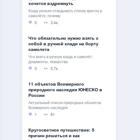
хочется вздремнуть
Когда нельзя откидывать спинку кресла в
самолёте, почему
0
3.4к.
Что обязательно нужно взять с
собой в ручной клади на борту
самолета
Что взять в ручную кладь в самолёт:
документы, лекарства
0
5.7к.
11 объектов Всемирного
природного наследия ЮНЕСКО в
России
Актуальный список природных объектов
Всемирного наследия
1
81
Кругосветное путешествие: 5
причин решиться и как