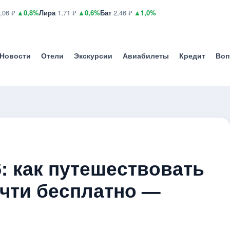
,06 ₽
▲0,8%
Лира
1,71 ₽
▲0,6%
Бат
2,46 ₽
▲1,0%
Новости
Отели
Экскурсии
Авиабилеты
Кредит
Воп
: как путешествовать
очти бесплатно —