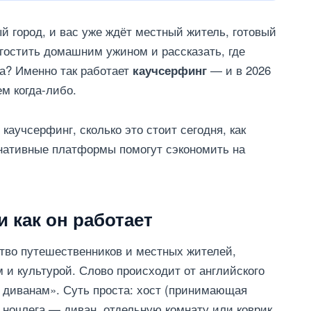
й город, и вас уже ждёт местный житель, готовый
 угостить домашним ужином и рассказать, где
ка? Именно так работает
— и в 2026
каучсерфинг
м когда-либо.
 каучсерфинг, сколько это стоит сегодня, как
рнативные платформы помогут сэкономить на
и как он работает
тво путешественников и местных жителей,
 и культурой. Слово происходит от английского
 диванам». Суть проста: хост (принимающая
 ночлега — диван, отдельную комнату или коврик