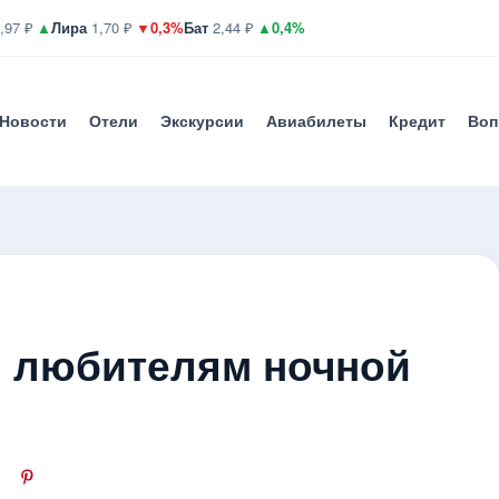
,97 ₽
▲
Лира
1,70 ₽
▼0,3%
Бат
2,44 ₽
▲0,4%
Новости
Отели
Экскурсии
Авиабилеты
Кредит
Воп
я любителям ночной