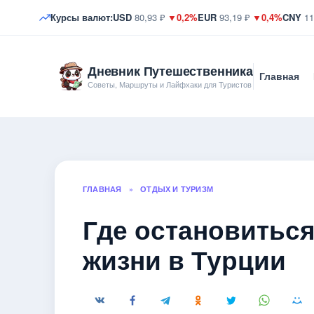
Курсы валют:
USD
80,93 ₽
▼0,2%
EUR
93,19 ₽
▼0,4%
CNY
11
Дневник Путешественника
Главная
Советы, Маршруты и Лайфхаки для Туристов
ГЛАВНАЯ
»
ОТДЫХ И ТУРИЗМ
Где остановитьс
жизни в Турции