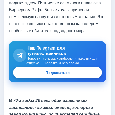
водятся здесь. Пятнистые осьминоги плавают в
Барьерном Рифе. Белые акулы принесли
немыслимую славу и известность Австралии. Это
опасные хищники с таинственным характером,
необычные обитатели подводного мира.
Наш Telegram для
путешественников
Новости туризма, лайфхаки и находки для
отпуска — коротко и без спама
Подписаться
В 70-х годах 20 века один известный
австралийский аквалангист, которого
звали Родни Фокс, осуществлял серийные