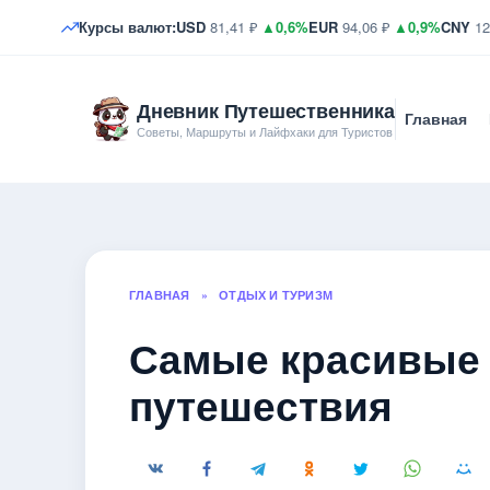
Курсы валют:
USD
81,41 ₽
▲0,6%
EUR
94,06 ₽
▲0,9%
CNY
12
Дневник Путешественника
Главная
Советы, Маршруты и Лайфхаки для Туристов
ГЛАВНАЯ
»
ОТДЫХ И ТУРИЗМ
Самые красивые 
путешествия