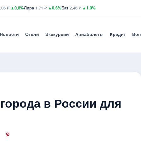
,06 ₽
▲0,8%
Лира
1,71 ₽
▲0,6%
Бат
2,46 ₽
▲1,0%
Новости
Отели
Экскурсии
Авиабилеты
Кредит
Воп
города в России для