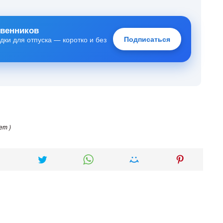
твенников
Подписаться
дки для отпуска — коротко и без
ет )