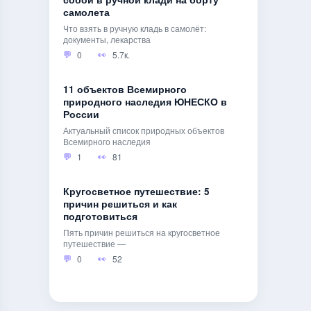
собой в ручной клади на борту
самолета
Что взять в ручную кладь в самолёт:
документы, лекарства
0
5.7к.
11 объектов Всемирного
природного наследия ЮНЕСКО в
России
Актуальный список природных объектов
Всемирного наследия
1
81
Кругосветное путешествие: 5
причин решиться и как
подготовиться
Пять причин решиться на кругосветное
путешествие —
0
52