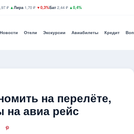
,97 ₽
▲
Лира
1,70 ₽
▼0,3%
Бат
2,44 ₽
▲0,4%
Новости
Отели
Экскурсии
Авиабилеты
Кредит
Воп
номить на перелёте,
 на авиа рейс