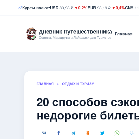
Курсы валют:
USD
80,93 ₽
▼0,2%
EUR
93,19 ₽
▼0,4%
CNY
11
Дневник Путешественника
Главная
Советы, Маршруты и Лайфхаки для Туристов
ГЛАВНАЯ
»
ОТДЫХ И ТУРИЗМ
20 способов сэко
недорогие билеты