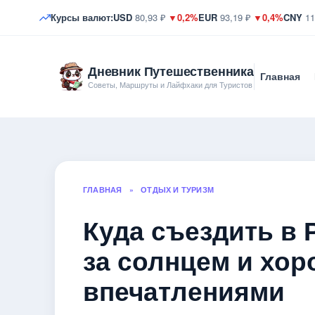
Курсы валют:
USD
80,93 ₽
▼0,2%
EUR
93,19 ₽
▼0,4%
CNY
11
Дневник Путешественника
Главная
Советы, Маршруты и Лайфхаки для Туристов
ГЛАВНАЯ
»
ОТДЫХ И ТУРИЗМ
Куда съездить в 
за солнцем и хо
впечатлениями