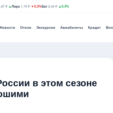
,97 ₽
▲
Лира
1,70 ₽
▼0,3%
Бат
2,44 ₽
▲0,4%
Новости
Отели
Экскурсии
Авиабилеты
Кредит
Воп
России в этом сезоне
рошими