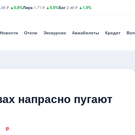
,06 ₽
▲0,8%
Лира
1,71 ₽
▲0,6%
Бат
2,46 ₽
▲1,0%
Новости
Отели
Экскурсии
Авиабилеты
Кредит
Воп
зах напрасно пугают