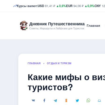
Курсы валют:
USD
81,41 ₽
▲0,6%
EUR
94,06 ₽
▲0,9%
CNY
12
Дневник Путешественника
Главная
Советы, Маршруты и Лайфхаки для Туристов
ГЛАВНАЯ
»
ОТДЫХ И ТУРИЗМ
Какие мифы о ви
туристов?