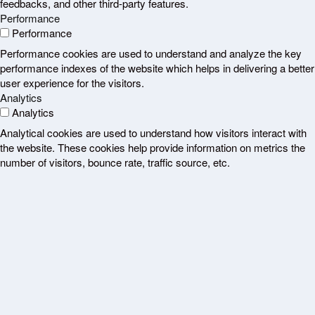
feedbacks, and other third-party features.
Performance
Performance
Performance cookies are used to understand and analyze the key
performance indexes of the website which helps in delivering a better
user experience for the visitors.
Analytics
Analytics
Analytical cookies are used to understand how visitors interact with
the website. These cookies help provide information on metrics the
number of visitors, bounce rate, traffic source, etc.
Advertisement
Advertisement
Advertisement cookies are used to provide visitors with relevant ads
and marketing campaigns. These cookies track visitors across
websites and collect information to provide customized ads.
Others
Others
Other uncategorized cookies are those that are being analyzed and
have not been classified into a category as yet.