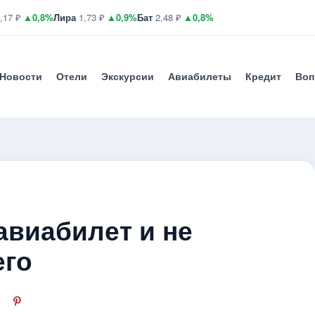
,17 ₽
▲0,8%
Лира
1,73 ₽
▲0,9%
Бат
2,48 ₽
▲0,8%
Новости
Отели
Экскурсии
Авиабилеты
Кредит
Воп
 авиабилет и не
его