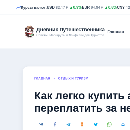
Курсы валют:
USD
82,17 ₽
▲0,9%
EUR
94,84 ₽
▲0,8%
CNY
12
Дневник Путешественника
Главная
Советы, Маршруты и Лайфхаки для Туристов
ГЛАВНАЯ
»
ОТДЫХ И ТУРИЗМ
Как легко купить
переплатить за н