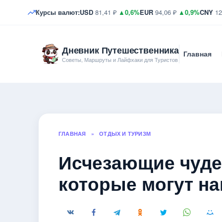
Курсы валют:
USD
81,41 ₽
▲0,6%
EUR
94,06 ₽
▲0,9%
CNY
12
Дневник Путешественника
Главная
Советы, Маршруты и Лайфхаки для Туристов
ГЛАВНАЯ
»
ОТДЫХ И ТУРИЗМ
Исчезающие чудес
которые могут на