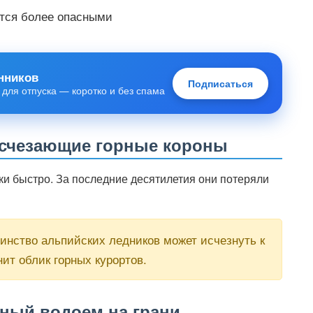
тся более опасными
нников
Подписаться
 для отпуска — коротко и без спама
исчезающие горные короны
и быстро. За последние десятилетия они потеряли
нство альпийских ледников может исчезнуть к
нит облик горных курортов.
ный водоем на грани