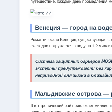
путешествие. Каждый день промедления м
Венеция — город на воде
Романтическая Венеция, существующая с V 
ежегодно погружается в воду на 1-2 милли
Система защитных барьеров MOSE
эксперты предупреждают: без ка
непригодной для жизни в ближайш
Мальдивские острова — 
Этот тропический рай привлекает миллион
находится менее чем в метре над уровнем 