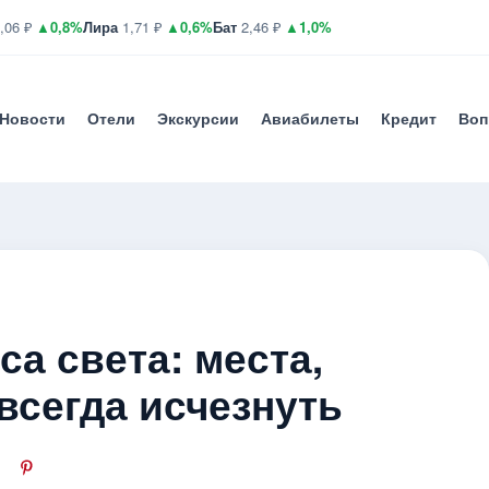
,06 ₽
▲0,8%
Лира
1,71 ₽
▲0,6%
Бат
2,46 ₽
▲1,0%
Новости
Отели
Экскурсии
Авиабилеты
Кредит
Воп
а света: места,
всегда исчезнуть