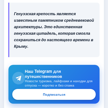
Генуэзская крепость является
известным памятником средневековой
архитектуры. Это единственная
генуэзская цитадель, которая смогла
сохраниться до настоящего времени в
Крыму.
Наш Telegram для
путешественников
Новости туризма, лайфхаки и находки для
отпуска — коротко и без спама
Подписаться