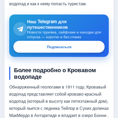
водопад и как к нему попасть туристам.
Наш Telegram для
путешественников
Новости туризма, лайфхаки и находки для
отпуска — коротко и без спама
Подписаться
Более подробно о Кровавом
водопаде
Обнаруженный геологами в 1911 году, Кровавый
водопад представляет собой кроваво-красный
водопад (который в высоту как пятиэтажный дом),
который льется с ледника Тейлор в Сухих долинах
МакМердо в Антарктиде и впадает в озеро Бонни .