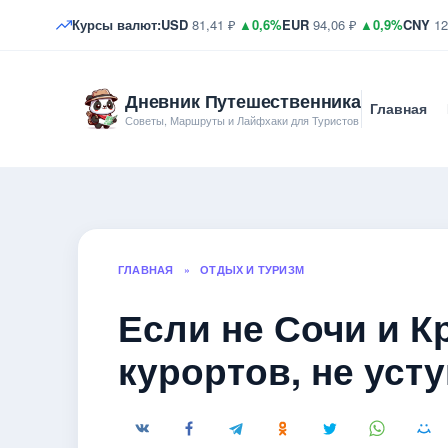
Курсы валют:
USD
81,41 ₽
▲0,6%
EUR
94,06 ₽
▲0,9%
CNY
12
Дневник Путешественника
Главная
Советы, Маршруты и Лайфхаки для Туристов
ГЛАВНАЯ
»
ОТДЫХ И ТУРИЗМ
Если не Сочи и К
курортов, не уст