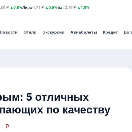
,06 ₽
▲0,8%
Лира
1,71 ₽
▲0,6%
Бат
2,46 ₽
▲1,0%
Новости
Отели
Экскурсии
Авиабилеты
Кредит
Воп
рым: 5 отличных
упающих по качеству