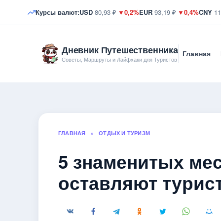
Курсы валют:
USD
80,93 ₽
▼0,2%
EUR
93,19 ₽
▼0,4%
CNY
11
Дневник Путешественника
Главная
Советы, Маршруты и Лайфхаки для Туристов
ГЛАВНАЯ
»
ОТДЫХ И ТУРИЗМ
5 знаменитых мес
оставляют турис