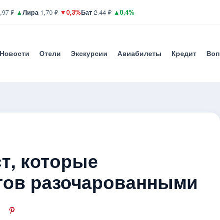
,97 ₽
▲
Лира
1,70 ₽
▼0,3%
Бат
2,44 ₽
▲0,4%
Новости
Отели
Экскурсии
Авиабилеты
Кредит
Воп
т, которые
тов разочарованными