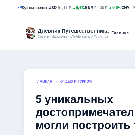
Курсы валют:
USD
81,41 ₽
▲0,6%
EUR
94,06 ₽
▲0,9%
CNY
12
Дневник Путешественника
Главная
Советы, Маршруты и Лайфхаки для Туристов
ГЛАВНАЯ
»
ОТДЫХ И ТУРИЗМ
5 уникальных
достопримечател
могли построить