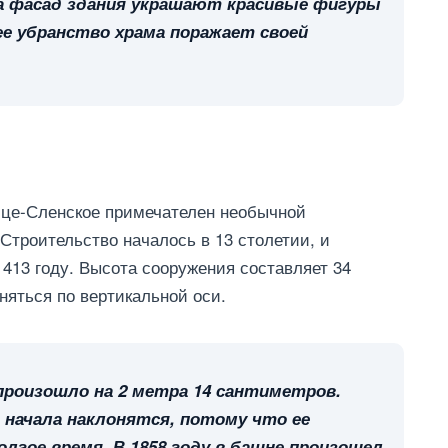
 а фасад здания украшают красивые фигуры
е убранство храма поражает своей
ице-Сленское примечателен необычной
Строительство началось в 13 столетии, и
413 году. Высота сооружения составляет 34
няться по вертикальной оси.
произошло на 2 метра 14 сантиметров.
начала наклонятся, потому что ее
лгое время. В 1858 году в башне произошел