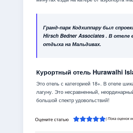
Гранд-парк Кодхиппару был спрое
Hirsch Bedner Associates . В отел
отдыха на Мальдивах.
Курортный отель Hurawalhi Is
Это отель с категорией 18+. В отеле ш
лагуну. Это несравненный, неординарный
большой спектр удовольствий!
( Пока оценок н
Оцените статью