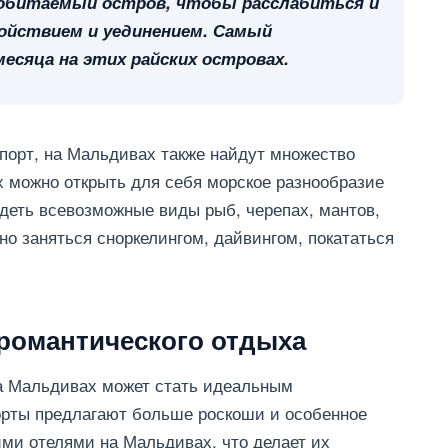
еобитаемый остров, чтобы расслабиться и
ойствием и уединением. Самый
есяца на этих райских островах.
порт, на Мальдивах также найдут множество
 можно открыть для себя морское разнообразие
деть всевозможные виды рыб, черепах, мантов,
жно заняться сноркелингом, дайвингом, покататься
романтического отдыха
на Мальдивах может стать идеальным
орты предлагают больше роскоши и особенное
ими отелями на Мальдивах, что делает их