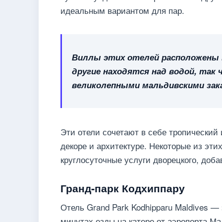
идеальным вариантом для пар.
Виллы этих отелей расположены в
другие находятся над водой, та
великолепными мальдивскими зак
Эти отели сочетают в себе тропический
декоре и архитектуре. Некоторые из эти
круглосуточные услуги дворецкого, доб
Гранд-парк Кодхиппару
Отель Grand Park Kodhipparu Maldives —
минутах езды на катере от аэропорта Ма