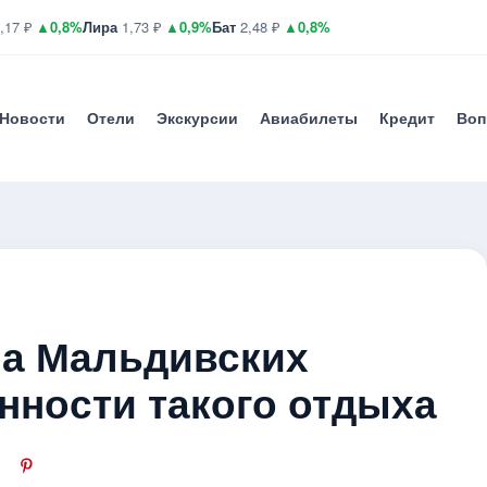
,17 ₽
▲0,8%
Лира
1,73 ₽
▲0,9%
Бат
2,48 ₽
▲0,8%
Новости
Отели
Экскурсии
Авиабилеты
Кредит
Воп
а Мальдивских
нности такого отдыха