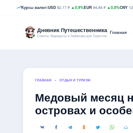
Курсы валют:
USD
82,17 ₽
▲0,9%
EUR
94,84 ₽
▲0,8%
CNY
12
Дневник Путешественника
Главная
Советы, Маршруты и Лайфхаки для Туристов
ГЛАВНАЯ
»
ОТДЫХ И ТУРИЗМ
Медовый месяц н
островах и особе