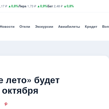
,17 ₽
▲0,8%
Лира
1,73 ₽
▲0,9%
Бат
2,48 ₽
▲0,8%
Новости
Отели
Экскурсии
Авиабилеты
Кредит
Воп
е лето» будет
 октября