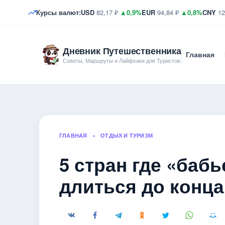
Курсы валют:
USD
82,17 ₽
▲0,9%
EUR
94,84 ₽
▲0,8%
CNY
12
Дневник Путешественника
Главная
Советы, Маршруты и Лайфхаки для Туристов
ГЛАВНАЯ
»
ОТДЫХ И ТУРИЗМ
5 стран где «бабь
длиться до конца