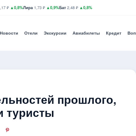
,17 ₽
▲0,8%
Лира
1,73 ₽
▲0,9%
Бат
2,48 ₽
▲0,8%
Новости
Отели
Экскурсии
Авиабилеты
Кредит
Воп
ельностей прошлого,
и туристы