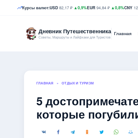
Курсы валют:
USD
82,17 ₽
▲0,9%
EUR
94,84 ₽
▲0,8%
CNY
12
Дневник Путешественника
Главная
Советы, Маршруты и Лайфхаки для Туристов
ГЛАВНАЯ
»
ОТДЫХ И ТУРИЗМ
5 достопримечат
которые погубил