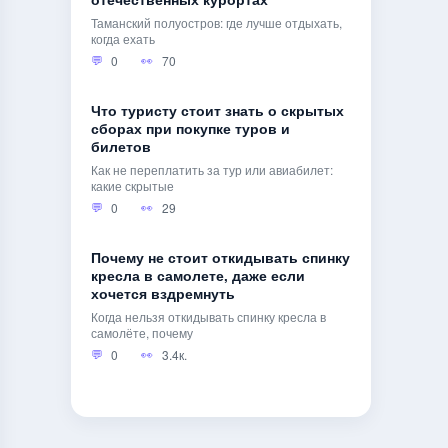
отечественных курортах
Таманский полуостров: где лучше отдыхать,
когда ехать
0
70
Что туристу стоит знать о скрытых
сборах при покупке туров и
билетов
Как не переплатить за тур или авиабилет:
какие скрытые
0
29
Почему не стоит откидывать спинку
кресла в самолете, даже если
хочется вздремнуть
Когда нельзя откидывать спинку кресла в
самолёте, почему
0
3.4к.