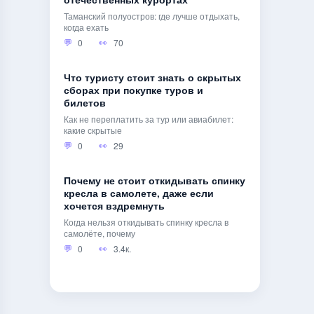
отечественных курортах
Таманский полуостров: где лучше отдыхать,
когда ехать
0
70
Что туристу стоит знать о скрытых
сборах при покупке туров и
билетов
Как не переплатить за тур или авиабилет:
какие скрытые
0
29
Почему не стоит откидывать спинку
кресла в самолете, даже если
хочется вздремнуть
Когда нельзя откидывать спинку кресла в
самолёте, почему
0
3.4к.