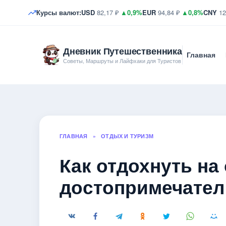
Курсы валют:
USD
82,17 ₽
▲0,9%
EUR
94,84 ₽
▲0,8%
CNY
12
Дневник Путешественника
Главная
Советы, Маршруты и Лайфхаки для Туристов
ГЛАВНАЯ
»
ОТДЫХ И ТУРИЗМ
Как отдохнуть на
достопримечател