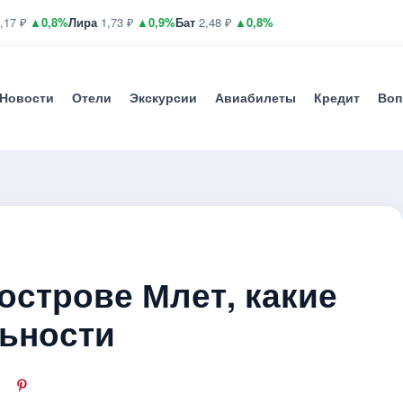
,17 ₽
▲0,8%
Лира
1,73 ₽
▲0,9%
Бат
2,48 ₽
▲0,8%
Новости
Отели
Экскурсии
Авиабилеты
Кредит
Воп
 острове Млет, какие
ьности