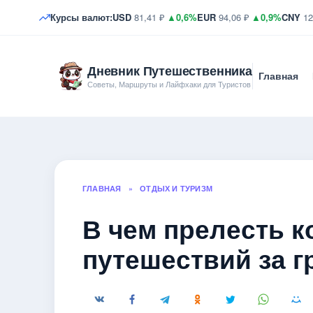
Курсы валют:
USD
81,41 ₽
▲0,6%
EUR
94,06 ₽
▲0,9%
CNY
12
Дневник Путешественника
Главная
Советы, Маршруты и Лайфхаки для Туристов
ГЛАВНАЯ
»
ОТДЫХ И ТУРИЗМ
В чем прелесть к
путешествий за г