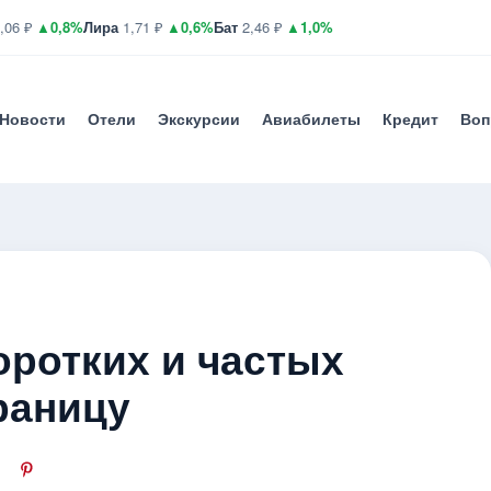
,06 ₽
▲0,8%
Лира
1,71 ₽
▲0,6%
Бат
2,46 ₽
▲1,0%
Новости
Отели
Экскурсии
Авиабилеты
Кредит
Воп
оротких и частых
раницу