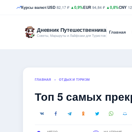
Курсы валют:
USD
82,17 ₽
▲0,9%
EUR
94,84 ₽
▲0,8%
CNY
12
Дневник Путешественника
Главная
Советы, Маршруты и Лайфхаки для Туристов
ГЛАВНАЯ
»
ОТДЫХ И ТУРИЗМ
Топ 5 самых пре
АВТОР
НА ЧТЕНИЕ