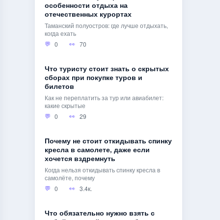
особенности отдыха на
отечественных курортах
Таманский полуостров: где лучше отдыхать,
когда ехать
0
70
Что туристу стоит знать о скрытых
сборах при покупке туров и
билетов
Как не переплатить за тур или авиабилет:
какие скрытые
0
29
Почему не стоит откидывать спинку
кресла в самолете, даже если
хочется вздремнуть
Когда нельзя откидывать спинку кресла в
самолёте, почему
0
3.4к.
Что обязательно нужно взять с