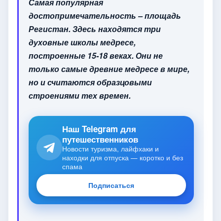
Самая популярная
достопримечательность – площадь
Регистан. Здесь находятся три
духовные школы медресе,
построенные 15-18 веках. Они не
только самые древние медресе в мире,
но и считаются образцовыми
строениями тех времен.
Наш Telegram для
путешественников
Новости туризма, лайфхаки и
находки для отпуска — коротко и без
спама
Подписаться