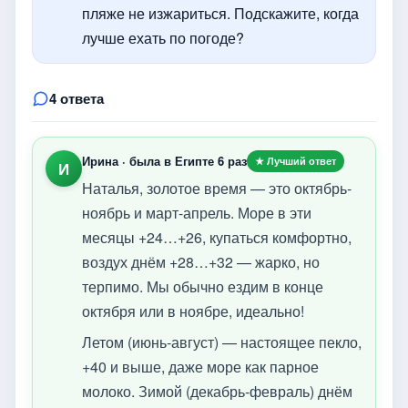
пляже не изжариться. Подскажите, когда
лучше ехать по погоде?
4 ответа
Ирина · была в Египте 6 раз
★ Лучший ответ
И
Наталья, золотое время — это октябрь-
ноябрь и март-апрель. Море в эти
месяцы +24…+26, купаться комфортно,
воздух днём +28…+32 — жарко, но
терпимо. Мы обычно ездим в конце
октября или в ноябре, идеально!
Летом (июнь-август) — настоящее пекло,
+40 и выше, даже море как парное
молоко. Зимой (декабрь-февраль) днём