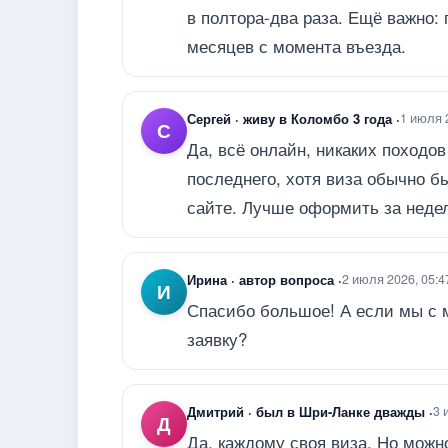
в полтора-два раза. Ещё важно:
месяцев с момента въезда.
Сергей · живу в Коломбо 3 года ·
1 июля 
С
Да, всё онлайн, никаких походов
последнего, хотя виза обычно б
сайте. Лучше оформить за неде
Ирина · автор вопроса ·
2 июля 2026, 05:4
И
Спасибо большое! А если мы с 
заявку?
Дмитрий · был в Шри-Ланке дважды ·
3 
Д
Да, каждому своя виза. Но можно