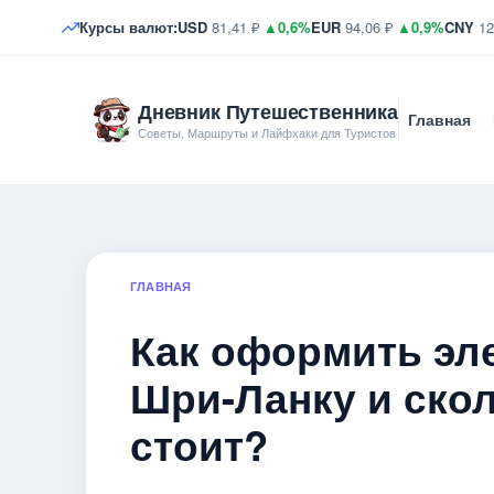
Курсы валют:
USD
81,41 ₽
▲0,6%
EUR
94,06 ₽
▲0,9%
CNY
12
Дневник Путешественника
Главная
Советы, Маршруты и Лайфхаки для Туристов
ГЛАВНАЯ
Как оформить эл
Шри-Ланку и скол
стоит?