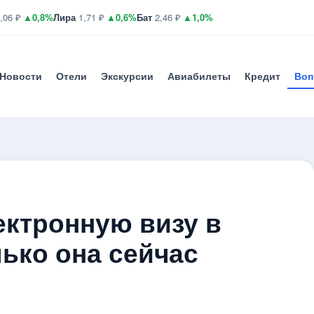
,06 ₽
▲0,8%
Лира
1,71 ₽
▲0,6%
Бат
2,46 ₽
▲1,0%
Новости
Отели
Экскурсии
Авиабилеты
Кредит
Воп
ектронную визу в
ько она сейчас