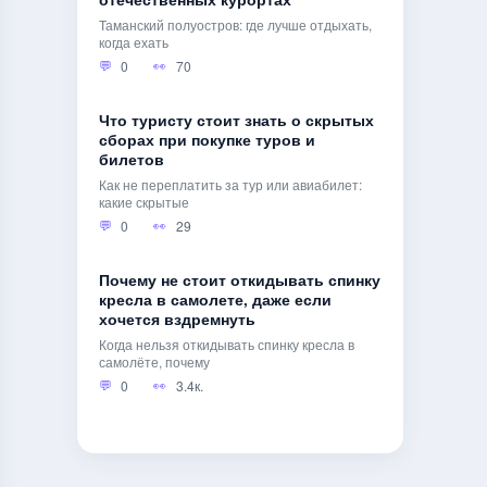
отечественных курортах
Таманский полуостров: где лучше отдыхать,
когда ехать
0
70
Что туристу стоит знать о скрытых
сборах при покупке туров и
билетов
Как не переплатить за тур или авиабилет:
какие скрытые
0
29
Почему не стоит откидывать спинку
кресла в самолете, даже если
хочется вздремнуть
Когда нельзя откидывать спинку кресла в
самолёте, почему
0
3.4к.