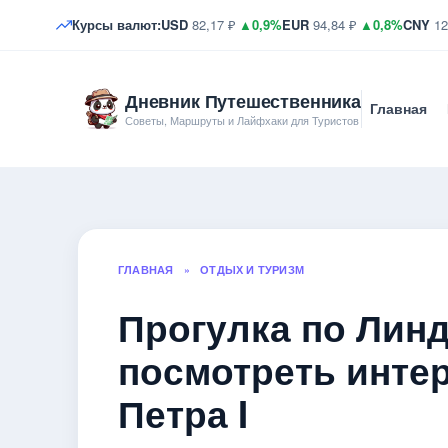
Курсы валют:
USD
82,17 ₽
▲0,9%
EUR
94,84 ₽
▲0,8%
CNY
12
Дневник Путешественника
Главная
Советы, Маршруты и Лайфхаки для Туристов
ГЛАВНАЯ
»
ОТДЫХ И ТУРИЗМ
Прогулка по Линд
посмотреть интер
Петра I