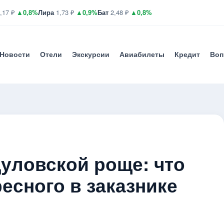
,17 ₽
▲0,8%
Лира
1,73 ₽
▲0,9%
Бат
2,48 ₽
▲0,8%
Новости
Отели
Экскурсии
Авиабилеты
Кредит
Воп
уловской роще: что
есного в заказнике