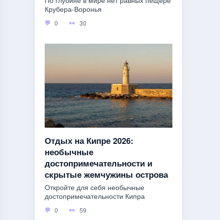
По глубине в мире нет равных пещере
Крубера-Воронья
0
30
Отдых на Кипре 2026:
необычные
достопримечательности и
скрытые жемчужины острова
Откройте для себя необычные
достопримечательности Кипра
0
59