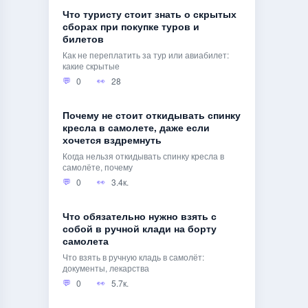
Что туристу стоит знать о скрытых
сборах при покупке туров и
билетов
Как не переплатить за тур или авиабилет:
какие скрытые
0
28
Почему не стоит откидывать спинку
кресла в самолете, даже если
хочется вздремнуть
Когда нельзя откидывать спинку кресла в
самолёте, почему
0
3.4к.
Что обязательно нужно взять с
собой в ручной клади на борту
самолета
Что взять в ручную кладь в самолёт:
документы, лекарства
0
5.7к.