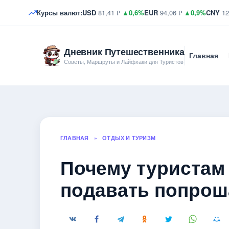
Курсы валют:
USD
81,41 ₽
▲0,6%
EUR
94,06 ₽
▲0,9%
CNY
12
Дневник Путешественника
Главная
Советы, Маршруты и Лайфхаки для Туристов
ГЛАВНАЯ
»
ОТДЫХ И ТУРИЗМ
Почему туристам
подавать попрош