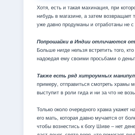
Хотя, есть и такая махинация, при кото
нибудь в магазине, а затем возвращает 
уже давно продуманы и отработаны не с
Попрошайки в Индии отличаются от
Больше нигде нельзя встретить того, кто
надоедая ему своими просьбами о деньг
Также есть ряд хитроумных манипул
примеру, отправиться смотреть храмы м
выступит в роли гида и ни за что не возь
Только около очередного храма укажет н
его мать, которая давно мучается от бол
чтобы вознестись к богу Шиве – нет дене
даст денег, свято веря, что помогает лю