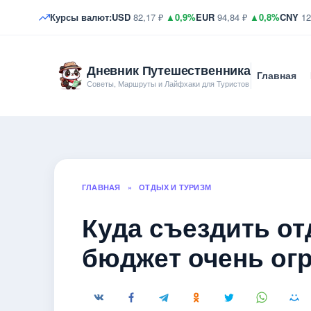
Курсы валют:
USD
82,17 ₽
▲0,9%
EUR
94,84 ₽
▲0,8%
CNY
12
Дневник Путешественника
Главная
Советы, Маршруты и Лайфхаки для Туристов
ГЛАВНАЯ
»
ОТДЫХ И ТУРИЗМ
Куда съездить от
бюджет очень ог