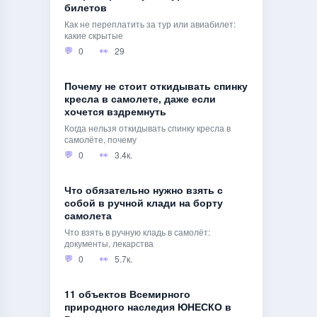
билетов
Как не переплатить за тур или авиабилет:
какие скрытые
0
29
Почему не стоит откидывать спинку
кресла в самолете, даже если
хочется вздремнуть
Когда нельзя откидывать спинку кресла в
самолёте, почему
0
3.4к.
Что обязательно нужно взять с
собой в ручной клади на борту
самолета
Что взять в ручную кладь в самолёт:
документы, лекарства
0
5.7к.
11 объектов Всемирного
природного наследия ЮНЕСКО в