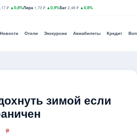
,17 ₽
▲0,8%
Лира
1,73 ₽
▲0,9%
Бат
2,48 ₽
▲0,8%
Новости
Отели
Экскурсии
Авиабилеты
Кредит
Воп
дохнуть зимой если
раничен