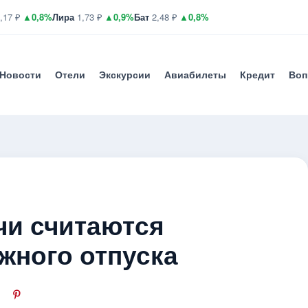
,17 ₽
▲0,8%
Лира
1,73 ₽
▲0,9%
Бат
2,48 ₽
▲0,8%
Новости
Отели
Экскурсии
Авиабилеты
Кредит
Воп
чи считаются
жного отпуска