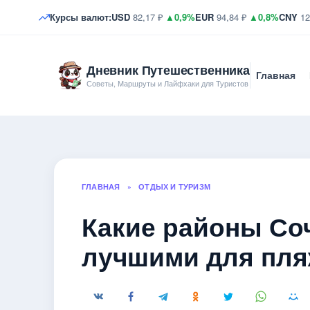
Курсы валют:
USD
82,17 ₽
▲0,9%
EUR
94,84 ₽
▲0,8%
CNY
12
Дневник Путешественника
Главная
Советы, Маршруты и Лайфхаки для Туристов
ГЛАВНАЯ
»
ОТДЫХ И ТУРИЗМ
Какие районы Со
лучшими для пля