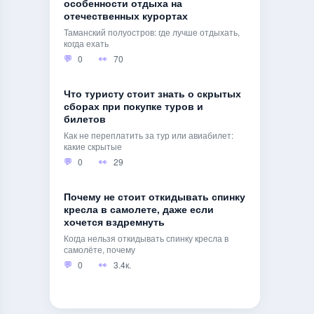
особенности отдыха на
отечественных курортах
Таманский полуостров: где лучше отдыхать,
когда ехать
0
70
Что туристу стоит знать о скрытых
сборах при покупке туров и
билетов
Как не переплатить за тур или авиабилет:
какие скрытые
0
29
Почему не стоит откидывать спинку
кресла в самолете, даже если
хочется вздремнуть
Когда нельзя откидывать спинку кресла в
самолёте, почему
0
3.4к.