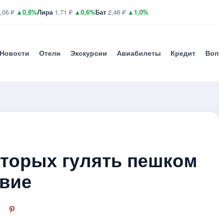
,06 ₽
▲0,8%
Лира
1,71 ₽
▲0,6%
Бат
2,46 ₽
▲1,0%
Новости
Отели
Экскурсии
Авиабилеты
Кредит
Воп
оторых гулять пешком
твие