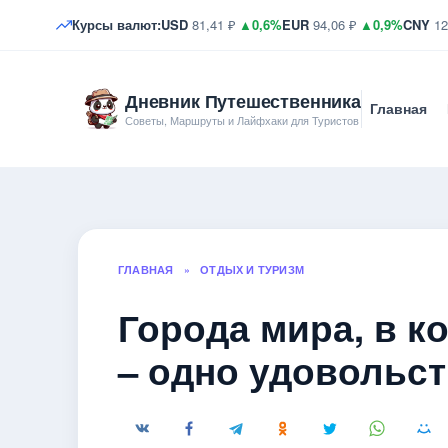
Курсы валют:
USD
81,41 ₽
▲0,6%
EUR
94,06 ₽
▲0,9%
CNY
12
Дневник Путешественника
Главная
Советы, Маршруты и Лайфхаки для Туристов
ГЛАВНАЯ
»
ОТДЫХ И ТУРИЗМ
Города мира, в к
– одно удовольс