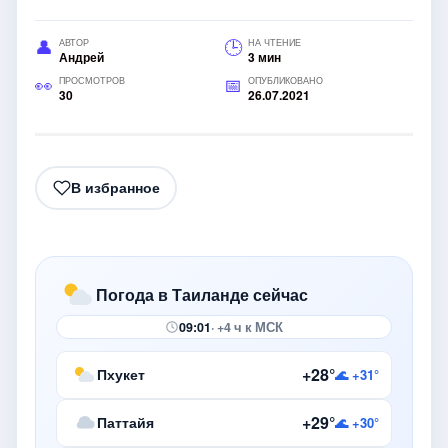
АВТОР
НА ЧТЕНИЕ
Андрей
3 мин
ПРОСМОТРОВ
ОПУБЛИКОВАНО
30
26.07.2021
В избранное
Погода в Таиланде сейчас
09:01
· +4 ч к МСК
+28°
Пхукет
🌊 +31°
+29°
Паттайя
🌊 +30°