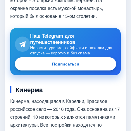
которой – это яркий комплекс церквей. На
окраине поселка есть мужской монастырь,
который был основан в 15-ом столетии.
Наш Telegram для
путешественников
Новости туризма, лайфхаки и находки для
отпуска — коротко и без спама
Подписаться
Кинерма
Кинерма, находящаяся в Карелии, Красивое
российское село — 2016 года. Она основана из 17
строений, 10 из которых являются памятниками
архитектуры. Все постройки находятся по