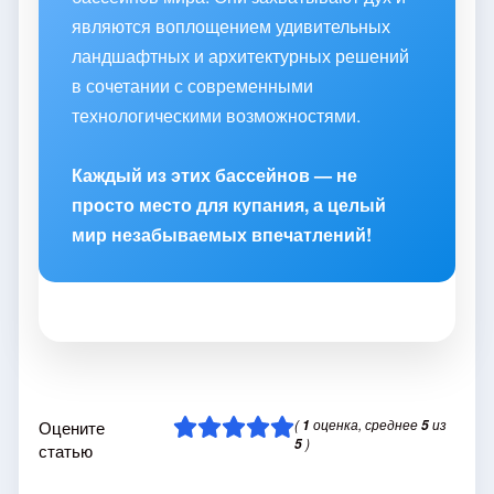
являются воплощением удивительных
ландшафтных и архитектурных решений
в сочетании с современными
технологическими возможностями.
Каждый из этих бассейнов — не
просто место для купания, а целый
мир незабываемых впечатлений!
(
оценка, среднее
из
Оцените
1
5
)
5
статью