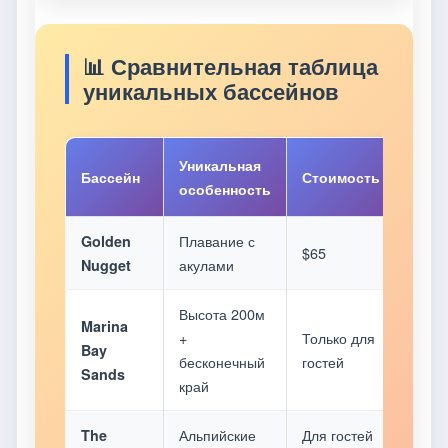
📊 Сравнительная таблица
уникальных бассейнов
Уникальная
Лучш
Бассейн
Стоимость
особенность
врем
Плавание с
Круг
Golden
$65
акулами
год
Nugget
Высота 200м
Marina
+
Только для
Закат
Bay
бесконечный
гостей
рассв
Sands
край
Альпийские
Для гостей
Зимн
The