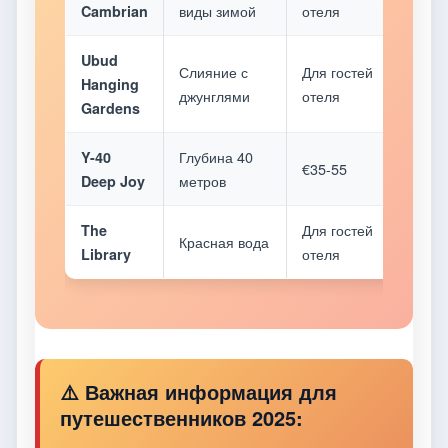
виды зимой
отеля
сезон
Cambrian
Ubud
Слияние с
Для гостей
Сухо
Hanging
джунглями
отеля
сезон
Gardens
Глубина 40
Круг
Y-40
€35-55
метров
год
Deep Joy
Для гостей
Нояб
The
Красная вода
отеля
март
Library
⚠️ Важная информация для
путешественников 2025: