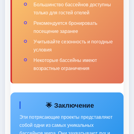
Большинство бассейнов доступны
только для гостей отелей
Рекомендуется бронировать
посещение заранее
Учитывайте сезонность и погодные
условия
Некоторые бассейны имеют
возрастные ограничения
🌟 Заключение
Эти потрясающие проекты представляют
собой одни из самых уникальных
бассейнов мира. Они захватывают дух и