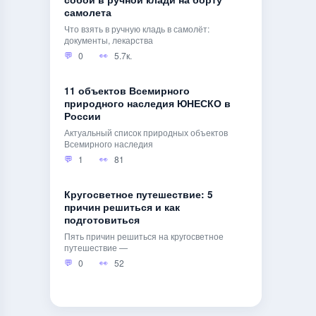
собой в ручной клади на борту
самолета
Что взять в ручную кладь в самолёт:
документы, лекарства
0
5.7к.
11 объектов Всемирного
природного наследия ЮНЕСКО в
России
Актуальный список природных объектов
Всемирного наследия
1
81
Кругосветное путешествие: 5
причин решиться и как
подготовиться
Пять причин решиться на кругосветное
путешествие —
0
52