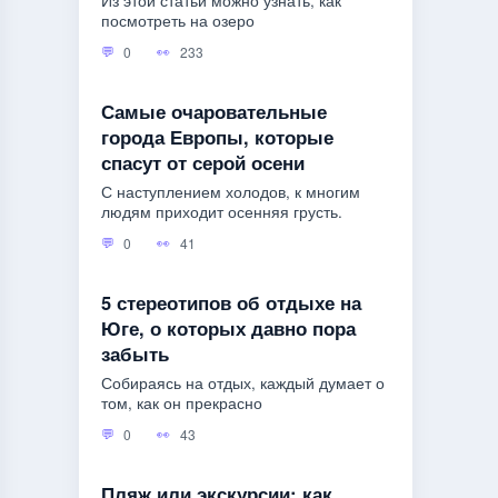
Из этой статьи можно узнать, как
посмотреть на озеро
0
233
Самые очаровательные
города Европы, которые
спасут от серой осени
С наступлением холодов, к многим
людям приходит осенняя грусть.
0
41
5 стереотипов об отдыхе на
Юге, о которых давно пора
забыть
Собираясь на отдых, каждый думает о
том, как он прекрасно
0
43
Пляж или экскурсии: как