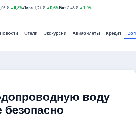
,06 ₽
▲0,8%
Лира
1,71 ₽
▲0,6%
Бат
2,46 ₽
▲1,0%
Новости
Отели
Экскурсии
Авиабилеты
Кредит
Воп
одопроводную воду
е безопасно