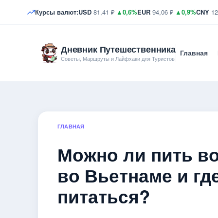
Курсы валют:
USD
81,41 ₽
▲0,6%
EUR
94,06 ₽
▲0,9%
CNY
12
Дневник Путешественника
Главная
Советы, Маршруты и Лайфхаки для Туристов
ГЛАВНАЯ
Можно ли пить в
во Вьетнаме и гд
питаться?