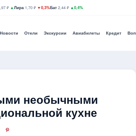
,97 ₽
▲
Лира
1,70 ₽
▼0,3%
Бат
2,44 ₽
▲0,4%
Новости
Отели
Экскурсии
Авиабилеты
Кредит
Воп
мыми необычными
циональной кухне