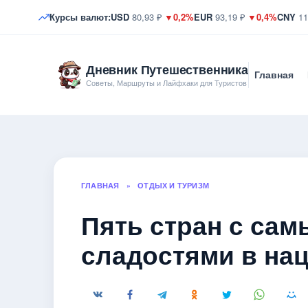
Курсы валют:
USD
80,93 ₽
▼0,2%
EUR
93,19 ₽
▼0,4%
CNY
11
Дневник Путешественника
Главная
Советы, Маршруты и Лайфхаки для Туристов
ГЛАВНАЯ
»
ОТДЫХ И ТУРИЗМ
Пять стран с са
сладостями в на