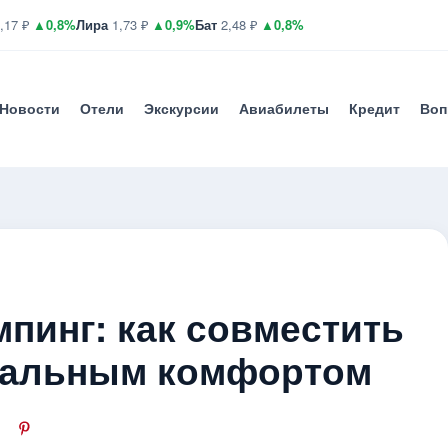
,17 ₽
▲0,8%
Лира
1,73 ₽
▲0,9%
Бат
2,48 ₽
▲0,8%
Новости
Отели
Экскурсии
Авиабилеты
Кредит
Воп
пинг: как совместить
мальным комфортом