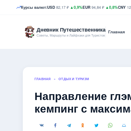
Курсы валют:
USD
82,17 ₽
▲0,9%
EUR
94,84 ₽
▲0,8%
CNY
12
Дневник Путешественника
Главная
Советы, Маршруты и Лайфхаки для Туристов
ГЛАВНАЯ
»
ОТДЫХ И ТУРИЗМ
Направление глэм
кемпинг с макси