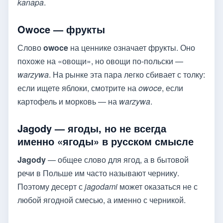
kanapa
.
Owoce — фрукты
Слово
owoce
на ценнике означает фрукты. Оно
похоже на «овощи», но овощи по-польски —
warzywa
. На рынке эта пара легко сбивает с толку:
если ищете яблоки, смотрите на
owoce
, если
картофель и морковь — на
warzywa
.
Jagody — ягоды, но не всегда
именно «ягоды» в русском смысле
Jagody
— общее слово для ягод, а в бытовой
речи в Польше им часто называют чернику.
Поэтому десерт с
jagodami
может оказаться не с
любой ягодной смесью, а именно с черникой.