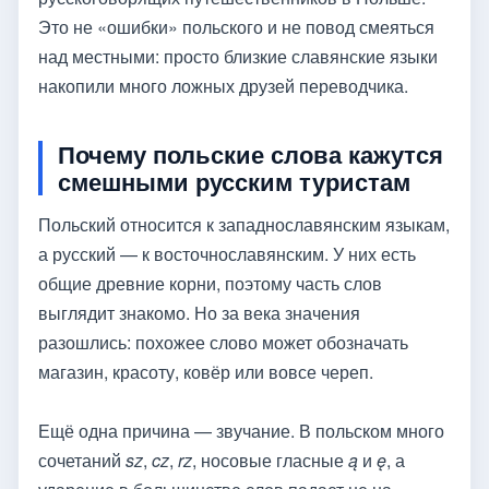
Это не «ошибки» польского и не повод смеяться
над местными: просто близкие славянские языки
накопили много ложных друзей переводчика.
Почему польские слова кажутся
смешными русским туристам
Польский относится к западнославянским языкам,
а русский — к восточнославянским. У них есть
общие древние корни, поэтому часть слов
выглядит знакомо. Но за века значения
разошлись: похожее слово может обозначать
магазин, красоту, ковёр или вовсе череп.
Ещё одна причина — звучание. В польском много
сочетаний
sz
,
cz
,
rz
, носовые гласные
ą
и
ę
, а