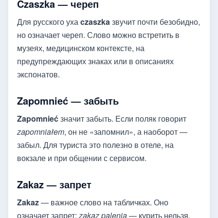
Czaszka — череп
Для русского уха
czaszka
звучит почти безобидно,
но означает череп. Слово можно встретить в
музеях, медицинском контексте, на
предупреждающих знаках или в описаниях
экспонатов.
Zapomnieć — забыть
Zapomnieć
значит забыть. Если поляк говорит
zapomniałem
, он не «запомнил», а наоборот —
забыл. Для туриста это полезно в отеле, на
вокзале и при общении с сервисом.
Zakaz — запрет
Zakaz
— важное слово на табличках. Оно
означает запрет:
zakaz palenia
— курить нельзя,