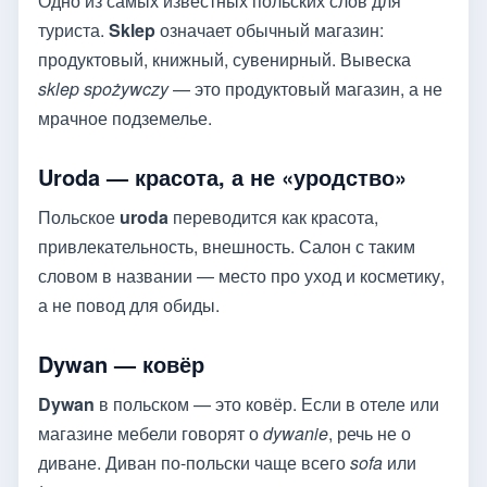
Одно из самых известных польских слов для
туриста.
Sklep
означает обычный магазин:
продуктовый, книжный, сувенирный. Вывеска
sklep spożywczy
— это продуктовый магазин, а не
мрачное подземелье.
Uroda — красота, а не «уродство»
Польское
uroda
переводится как красота,
привлекательность, внешность. Салон с таким
словом в названии — место про уход и косметику,
а не повод для обиды.
Dywan — ковёр
Dywan
в польском — это ковёр. Если в отеле или
магазине мебели говорят о
dywanie
, речь не о
диване. Диван по-польски чаще всего
sofa
или