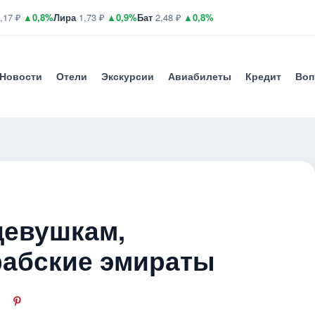
,17 ₽
▲0,8%
Лира
1,73 ₽
▲0,9%
Бат
2,48 ₽
▲0,8%
Новости
Отели
Экскурсии
Авиабилеты
Кредит
Воп
девушкам,
рабские эмираты