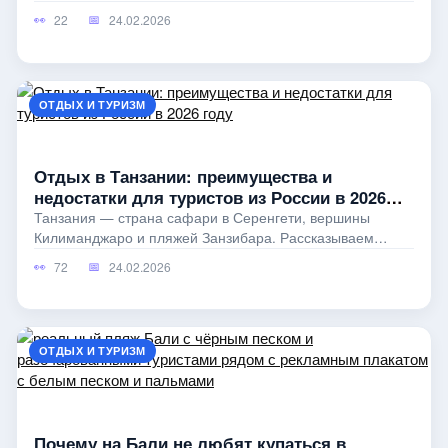
фишинга до поддельных такси
22
24.02.2026
ОТДЫХ И ТУРИЗМ
Отдых в Танзании: преимущества и
недостатки для туристов из России в 2026
году
Танзания — страна сафари в Серенгети, вершины
Килиманджаро и пляжей Занзибара. Рассказываем
честно: стоит ли ехать туристу
72
24.02.2026
ОТДЫХ И ТУРИЗМ
Почему на Бали не любят купаться в