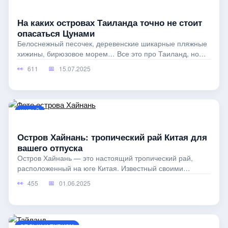
На каких островах Таиланда точно не стоит
опасаться Цунами
Белоснежный песочек, деревенские шикарные пляжные
хижины, бирюзовое морем… Все это про Таиланд, но
каждый его остров имеет
611
15.07.2025
КИТАЙ
Остров Хайнань: тропический рай Китая для
вашего отпуска
Остров Хайнань — это настоящий тропический рай,
расположенный на юге Китая. Известный своими
белоснежными пляжами, кристально
455
01.06.2025
ОТДЫХ И ТУРИЗМ